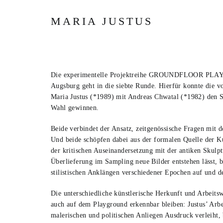
MARIA JUSTUS
Die experimentelle Projektreihe GROUNDFLOOR PLA
Augsburg geht in die siebte Runde. Hierfür konnte die v
Maria Justus (*1989) mit Andreas Chwatal (*1982) den Sp
Wahl gewinnen.
Beide verbindet der Ansatz, zeitgenössische Fragen mit 
Und beide schöpfen dabei aus der formalen Quelle der K
der kritischen Auseinandersetzung mit der antiken Skulpt
Überlieferung im Sampling neue Bilder entstehen lässt, 
stilistischen Anklängen verschiedener Epochen auf und de
Die unterschiedliche künstlerische Herkunft und Arbeitsw
auch auf dem Playground erkennbar bleiben: Justus’ Arbei
malerischen und politischen Anliegen Ausdruck verleiht, 